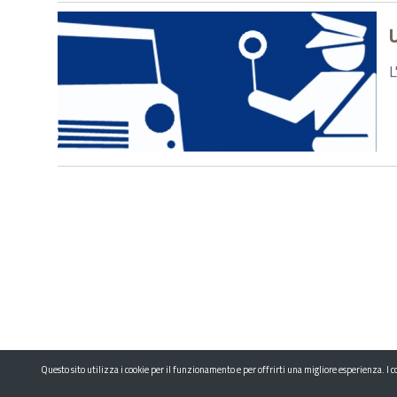
U
L
Questo sito utilizza i cookie per il funzionamento e per offrirti una migliore esperienza. I cook