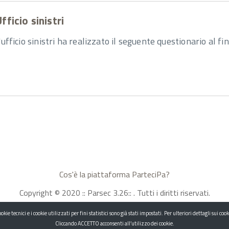
fficio sinistri
'ufficio sinistri ha realizzato il seguente questionario al fi
Cos'è la piattaforma ParteciPa?
Copyright © 2020 :: Parsec 3.26:: . Tutti i diritti riservati.
ie tecnici e i cookie utilizzati per fini statistici sono già stati impostati. Per ulteriori dettagli sui co
Cliccando ACCETTO acconsenti all’utilizzo dei cookie.