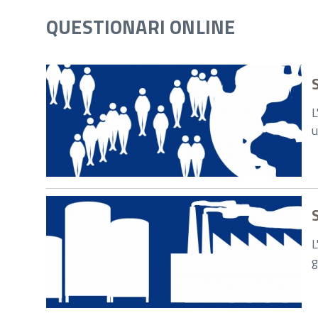
QUESTIONARI ONLINE
L
u
S
L
g