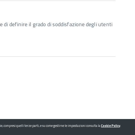
ne di definire il grado di soddisfazione degli utenti
okie, compresi quelli terze parti, e su come gestirne le impostazioni consulta la
Cookie Policy
.